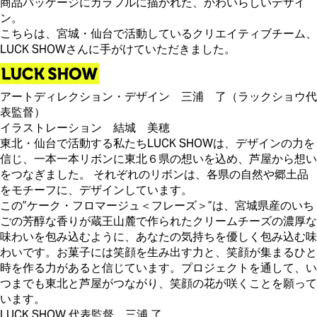
商品パッケージにカラフルに描かれた、かわいらしいデザイ
ン。
こちらは、宮城・仙台で活動しているクリエイティブチーム、
LUCK SHOWさんに手がけていただきました。
アートディレクション・デザイン 三浦 了（ラックショウ代
表監督）
イラストレーション 結城 美穂
東北・仙台で活動する私たちLUCK SHOWは、デザインの力を
信じ、一本一本リボンに東北６県の想いを込め、芦屋から想い
をつなぎました。 それぞれのリボンは、各県の自然や郷土品
をモチーフに、デザインしています。
この”ケーク・フロマージュ＜フレーズ＞”は、宮城県産のいち
ごの芳醇な香りが蔵王山麓で作られたクリームチーズの濃厚な
味わいを包み込むように、あなたの気持ちを優しく包み込む味
わいです。お菓子には笑顔を生み出す力と、笑顔が集まるひと
時を作る力があると信じています。プロジェクトを通して、い
つまでも東北と芦屋がつながり、笑顔の花が咲くことを願って
います。
LUCK SHOW 代表監督 三浦 了