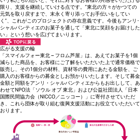
いう私たちの想いと、それに対するお客様の共感をいただける
限り、支援を継続していける点です。”東北の方々がかつての
元気を取り戻すまで、末永く寄り添ってお手伝いをしてい
く”、これがこのプロジェクトの存在意義です。
今後もアンリ･
シャルパンティエのお菓子を通して「東北に笑顔をお届けした
い」という想いを広げてまいります。
広がる支援の輪
「スマイルフォー東北 – フロム芦屋」は、あえてお菓子を1個
減らした商品を、お客様にご了解をいただいた上で通常価格で
販売し、その1個分の材料、資材等の費用にあたる金額を、ご
購入のお客様からの募金としお預かりいたします。そして募金
金額と同額をアンリ・シャルパンティエからもお出しして、あ
わせてNPO法「ソウル オブ 東北」および公益社団法人「日本
国際民間協力会（NICCO／ニッコー）」に寄付させていただ
き、これら団体が取り組む復興支援活動にお役立ていただいて
おります。