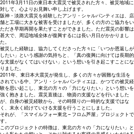
2011年3月11日の東日本大震災で被災された方々、被災地域に
対して、心よりお見舞い申し上げます。
阪神・淡路大震災を経験したアンリ・シャルパンティエは、店
舗と工場に大きな被害を受けましたが、多くの方のご協力をい
ただき早期再開を果たすことができました。ただ震災の影響は
甚大で、周辺地域全体が復興するには長い月日がかかりまし
た。
被災した経験は、協力してくださった方々に「いつか恩返しが
したい」という感謝の気持ちと、「真の復興に向けては長期的
な支援がなくてはいけない」という想いを引き起こすことにな
りました。
2011年、東日本大震災が発生し、多くの方々が困難な生活を
されている中、アンリ・シャルパンティエは、かつての被災経
験を思い起こし、東北の方々の「力になりたい」という想いを
強く抱きました。震災直後は、物資の支援などを行いました
が、自身の被災経験から、その時限りの一時的な支援ではな
く、末永く続けていける支援を行うことにしました。
それが、「スマイルフォー東北 – フロム芦屋」プロジェクトで
す。
このプロジェクトの特徴は、東北の方々の「力になりたい」と