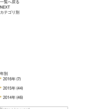
一覧へ戻る
NEXT
カテゴリ別
新商品情報 (71)
カフェ＆店舗情報 (11)
イベント・催事情報 (6)
オンラインショップ (20)
アンリのCSR (5)
その他のお知らせ (8)
Staff Voice (0)
年別
2016年
(7)
2015年
(44)
2014年
(46)