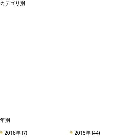
カテゴリ別
新商品情報 (71)
カフェ＆店舗情報
(11)
イベント・催事情報
オンラインショップ
(6)
(20)
アンリのCSR (5)
その他のお知らせ (8)
Staff Voice (0)
年別
2016年
(7)
2015年
(44)