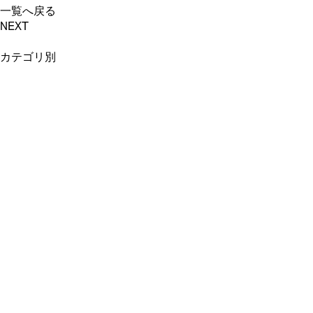
一覧へ戻る
NEXT
カテゴリ別
新商品情報 (71)
カフェ＆店舗情報
(11)
イベント・催事情報
オンラインショップ
(6)
(20)
アンリのCSR (5)
その他のお知らせ (8)
Staff Voice (0)