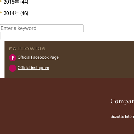
2015年
(44)
2014年
(46)
Official Facebook Page
Official instagram
Suzette Intern