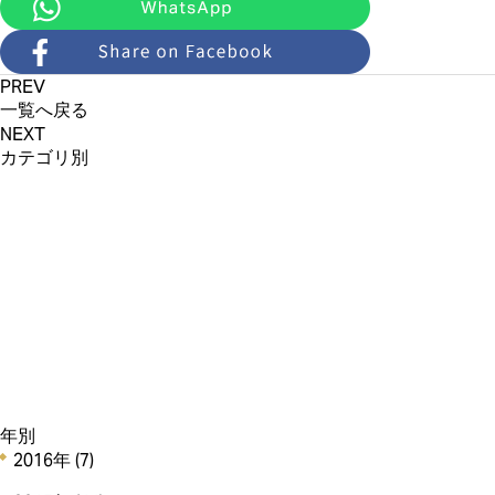
PREV
一覧へ戻る
NEXT
カテゴリ別
新商品情報 (71)
カフェ＆店舗情報 (11)
イベント・催事情報 (6)
オンラインショップ (20)
アンリのCSR (5)
その他のお知らせ (8)
Staff Voice (0)
年別
2016年
(7)